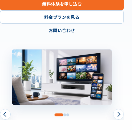
無料体験を申し込む
料金プランを見る
お問い合わせ
FREE TRIAL
OPTIONAL SERVICE
まずは7日間、実際の環境でお
必要な方には、RakuLink VPN