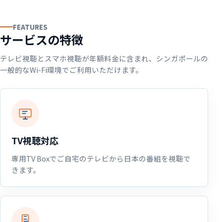
試し。
もご案内。
FEATURES
機材セットはSingPostにて発送いたします。ご自宅のWi-
日本テレビプランとは別サービスとして、日本の動画サイ
サービスの特徴
Fiに接続して、日本の番組や見逃し再生をご確認いただけ
トや配信サービスを海外から利用したい方向けにご相談い
ます。
ただけます。
テレビ視聴とスマホ視聴が年額料金に含まれ、シンガポールの
一般的なWi-Fi環境でご利用いただけます。
確認メールにご返信後、発送手配を進めます
年間 US$96 目安
契約するかどうかは無料体験中に判断可能
選択制オプション
日本語で設定・利用開始をサポート
無料体験を申し込む
TV視聴対応
RakuLinkを見る
専用TV Boxでご自宅のテレビから日本の番組を視聴で
流れを確認する
注意事項を確認
きます。